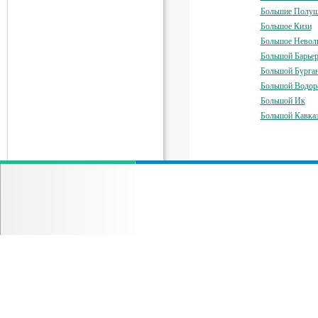
Большие Полуш
Большое Кизи
Большое Невол
Большой Барье
Большой Бурга
Большой Водор
Большой Ик
Большой Кавка