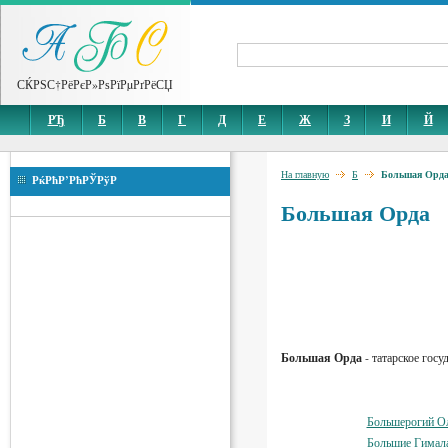
СЌРЅС†РёРєР»РѕРїРµРґРёСЏ
РЂ
Б
В
Г
Д
Е
Ж
З
И
Й
На главную
Б
Большая Орд
РќРћР’РћРЎРўР
Большая Орда
Большая Орда
- татарское гос
Большерогий О
Большие Гимал