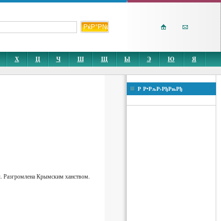
Х
Ц
Ч
Ш
Щ
Ы
Э
Ю
Я
Р Р•РљР›РђРњРђ
ды. Разгромлена Крымским ханством.