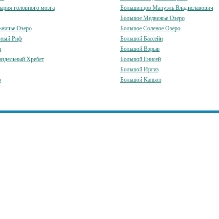
ария головного мозга
Большинцов Мануэль Владиславович
Большое Медвежье Озеро
ьничье Озеро
Большое Соленое Озеро
рный Риф
Большой Бассейн
н
Большой Взрыв
аздельный Хребет
Большой Енисей
Большой Иргиз
з
Большой Каньон