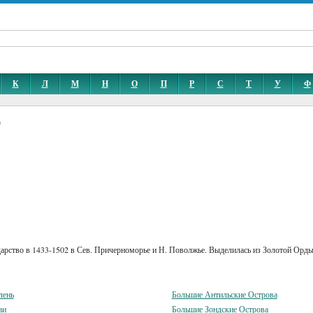
К
Л
М
Н
О
П
Р
С
Т
У
Ф
а
ударство в 1433-1502 в Сев. Причерноморье и Н. Поволжье. Выделилась из Золотой Ор
лень
Большие Антильские Острова
аи
Большие Зондские Острова