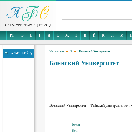
СЌРЅС†РёРєР»РѕРїРµРґРёСЏ
РЂ
Б
В
Г
Д
Е
Ж
З
И
Й
К
Л
М
На главную
Б
Боннский Университет
РќРћР’РћРЎРўР
Боннский Университет
Боннский Университет
- (Рейнский университет им . 
Боны
Боп