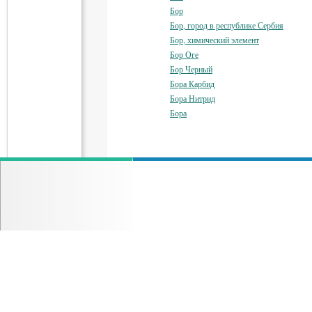
Бор
Бор, город в республике Сербия
Бор, химический элемент
Бор Оге
Бор Черный
Бора Карбид
Бора Нитрид
Бора