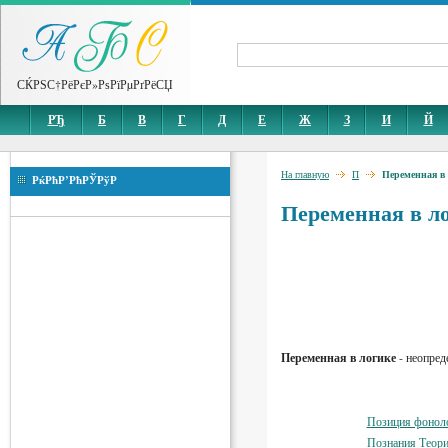
СЌРЅС†РёРєР»РѕРїРµРґРёСЏ
РЂ
Б
В
Г
Д
Е
Ж
З
И
Й
На главную
П
Переменная в
РќРћР’РћРЎРўР
Переменная в л
Переменная в логике
- неопред
Позиция фонол
Познания Теор