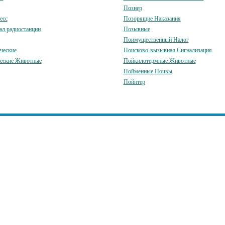
Познер
есс
Позорящие Наказания
л радиостанции
Позывные
Поимущественный Налог
ческие
Поисково-вызывная Сигнализация
еские Животные
Пойкилотермные Животные
Пойменные Почвы
Пойнтер