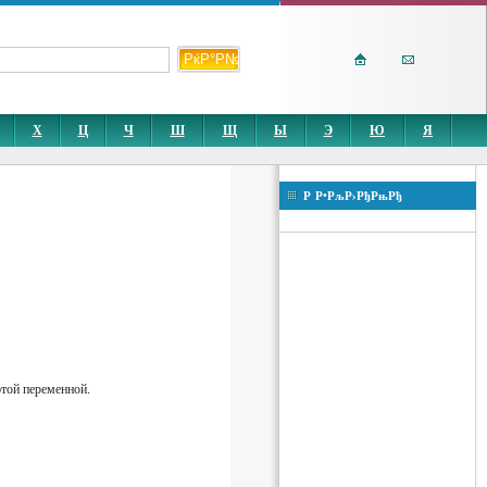
Х
Ц
Ч
Ш
Щ
Ы
Э
Ю
Я
Р Р•РљР›РђРњРђ
этой переменной.