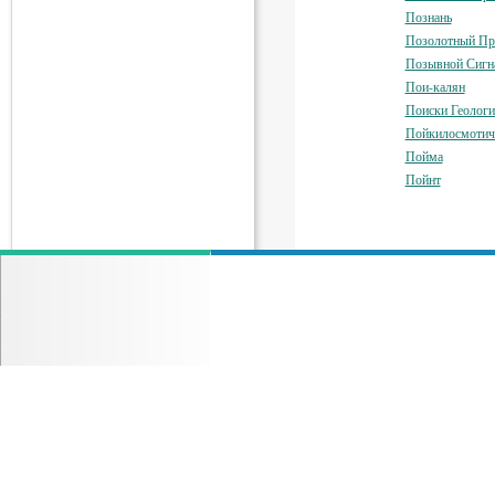
Познань
Позолотный Пр
Позывной Сигна
Пои-калян
Поиски Геологи
Пойкилосмотич
Пойма
Пойнт