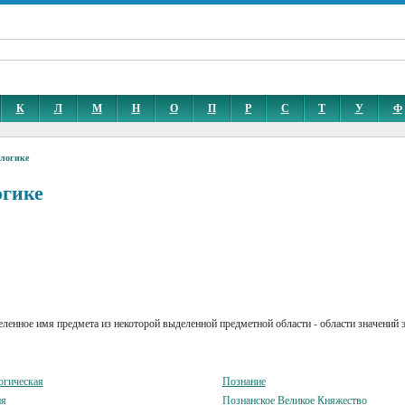
К
Л
М
Н
О
П
Р
С
Т
У
Ф
 логике
огике
еленное имя предмета из некоторой выделенной предметной области - области значений 
огическая
Познание
ия
Познанское Великое Княжество