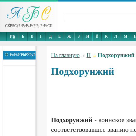
СЌРЅС†РёРєР»РѕРїРµРґРёСЏ
РЂ
Б
В
Г
Д
Е
Ж
З
И
Й
К
Л
М
Подхорунжий
На главную
П
РќРћР’РћРЎРўР
Подхорунжий
Подхорунжий
- воинское зва
соответствовавшее званию п