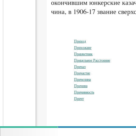
окончившим юнкерские казач
чина, в 1906-17 звание сверх
Приход
Прихожане
Прицветник
Прицельное Расстояние
Причал
Причастие
Причелина
Причина
Причинность
Причт