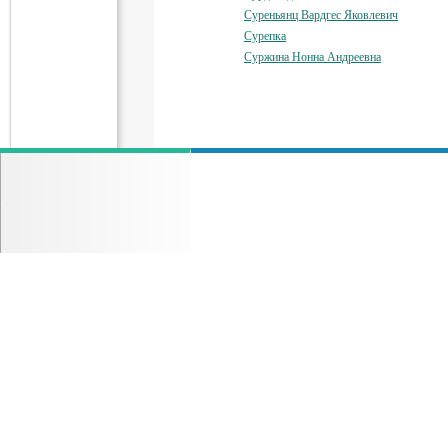
Суреньянц Вардгес Яковлевич
Сурепка
Суржина Нонна Андреевна