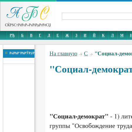
СЌРЅС†РёРєР»РѕРїРµРґРёСЏ
РЂ
Б
В
Г
Д
Е
Ж
З
И
Й
К
Л
М
"Социал-демо
На главную
С
РќРћР’РћРЎРўР
"Социал-демокра
"Социал-демократ"
- 1) ли
группы "Освобождение труда"