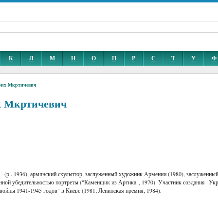
К
Л
М
Н
О
П
Р
С
Т
У
Ф
рих Мкртичевич
х Мкртичевич
- (р . 1936), армянский скульптор, заслуженный художник Армении (1980), заслуженный
ой убедительностью портреты ("Каменщик из Артика", 1970). Участник создания "Укр
войны 1941-1945 годов" в Киеве (1981; Ленинская премия, 1984).