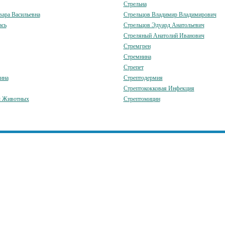
Стрельна
вара Васильевна
Стрельцов Владимир Владимирович
ась
Стрельцов Эдуард Анатольевич
Стреляный Анатолий Иванович
Стремгрен
Стремнина
Стрепет
ина
Стрептодермия
Стрептококковая Инфекция
ы Животных
Стрептомицин