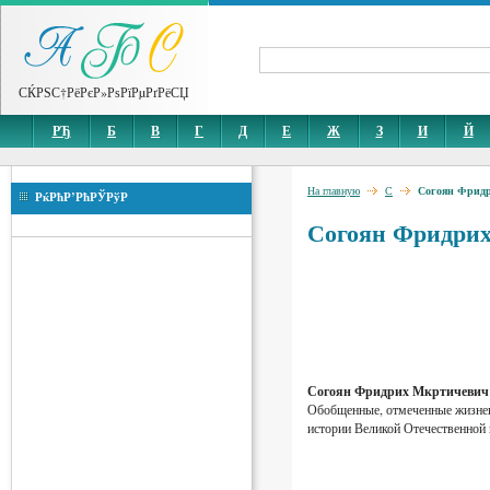
СЌРЅС†РёРєР»РѕРїРµРґРёСЏ
РЂ
Б
В
Г
Д
Е
Ж
З
И
Й
На главную
С
Согоян Фрид
РќРћР’РћРЎРўР
Согоян Фридри
Согоян Фридрих Мкртичевич
Обобщенные, отмеченные жизненн
истории Великой Отечественной 