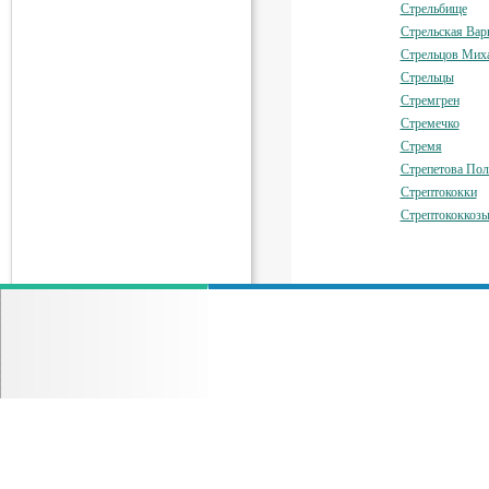
Стрельбище
Стрельская Вар
Стрельцов Мих
Стрельцы
Стремгрен
Стремечко
Стремя
Стрепетова Пол
Стрептококки
Стрептококкоз