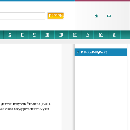
Х
Ц
Ч
Ш
Щ
Ы
Э
Ю
Я
Р Р•РљР›РђРњРђ
 деятель искусств Украины (1981).
аинского государственного музея