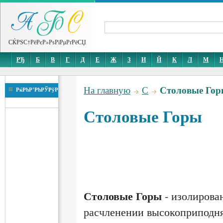
СЌРЅС†РёРєР»РѕРїРµРґРёСЏ
РЂ
Б
В
Г
Д
Е
Ж
З
И
Й
К
Л
М
Столовые Го
На главную
С
РќРћР’РћРЎРўР
Столовые Горы
Столовые Горы
- изолирова
расчленении высокоприподня