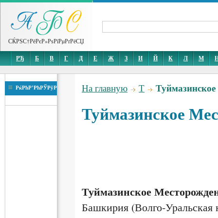
СЌРЅС†РёРєР»РѕРїРµРґРёСЏ
РЂ
Б
В
Г
Д
Е
Ж
З
И
Й
К
Л
М
Туймазинское
На главную
Т
РќРћР’РћРЎРўР
Туймазинское Мес
Туймазинское Месторожден
Башкирия (Волго-Уральская 