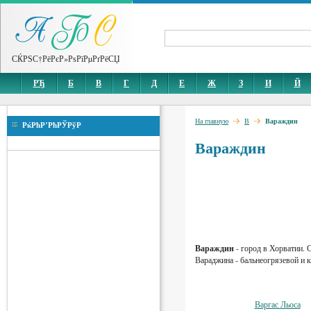
СЌРЅС†РёРєР»РѕРїРµРґРёСЏ
РЂ
Б
В
Г
Д
Е
Ж
З
И
Й
На главную
В
Вараждин
РќРћР’РћРЎРўР
Вараждин
Вараждин
- город в Хорватии. 
Вараджина - бальнеогрязевой и 
Варгас Льоса