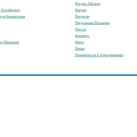
Вардан Айгекци
 Норайрович
Вардар
туи Карапетовна
Вардесан
Вардхамана Махавира
Варела
Варениус
ил Иванович
Варес
Вариа
Вариантность в термодинамике