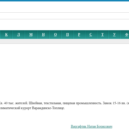
К
Л
М
Н
О
П
Р
С
Т
У
Ф
Св. 40 тыс. жителей. Швейная, текстильная, пищевая промышленность. Замок 15-16 вв. (м
климатический курорт Вараждинске-Топлице.
Варгафтик Натан Борисович