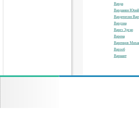
Варда
Варданян Юрий
Вардересян Вар
Вардзиа
Варез Эдгар
Варена
Варенцов Миха
Варзоб
Вариант