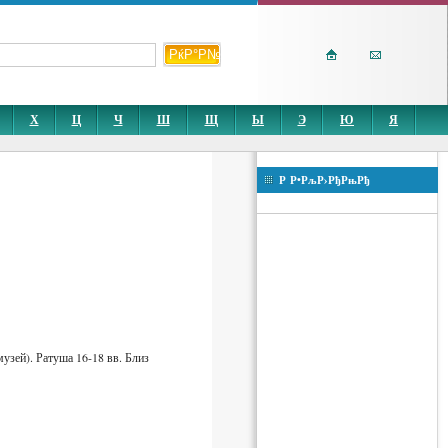
Х
Ц
Ч
Ш
Щ
Ы
Э
Ю
Я
Р Р•РљР›РђРњРђ
узей). Ратуша 16-18 вв. Близ