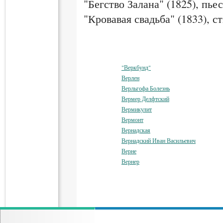
"Бегство Залана" (1825), пье
"Кровавая свадьба" (1833), с
"Веркбунд"
Верлен
Верльгофа Болезнь
Вермер Делфтский
Вермикулит
Вермонт
Вернадская
Вернадский Иван Васильевич
Верне
Вернер