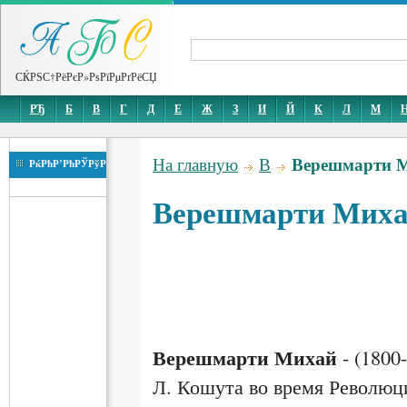
СЌРЅС†РёРєР»РѕРїРµРґРёСЏ
РЂ
Б
В
Г
Д
Е
Ж
З
И
Й
К
Л
М
Верешмарти 
На главную
В
РќРћР’РћРЎРўР
Верешмарти Мих
Верешмарти Михай
- (1800
Л. Кошута во время Революц