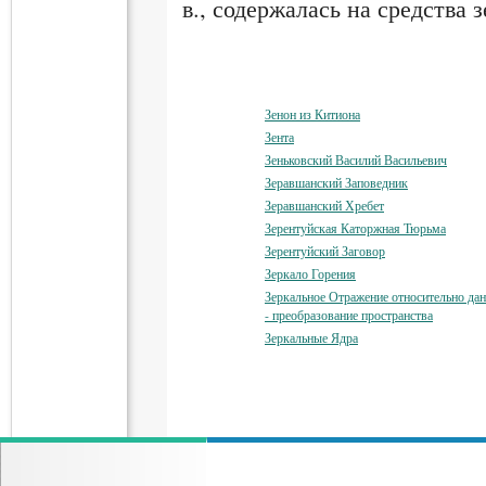
в., содержалась на средства з
Зенон из Китиона
Зента
Зеньковский Василий Васильевич
Зеравшанский Заповедник
Зеравшанский Хребет
Зерентуйская Каторжная Тюрьма
Зерентуйский Заговор
Зеркало Горения
Зеркальное Отражение относительно дан
- преобразование пространства
Зеркальные Ядра