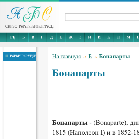
СЌРЅС†РёРєР»РѕРїРµРґРёСЏ
РЂ
Б
В
Г
Д
Е
Ж
З
И
Й
К
Л
М
Бонапарты
На главную
Б
РќРћР’РћРЎРўР
Бонапарты
Бонапарты
- (Bonaparte), д
1815 (Наполеон I) и в 1852-1